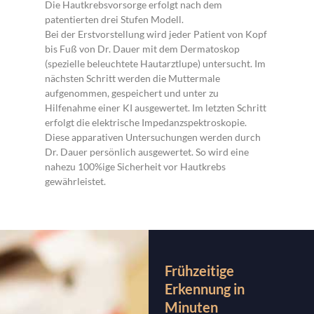
Die Hautkrebsvorsorge erfolgt nach dem
patentierten drei Stufen Modell.
Bei der Erstvorstellung wird jeder Patient von Kopf
bis Fuß von Dr. Dauer mit dem Dermatoskop
(spezielle beleuchtete Hautarztlupe) untersucht. Im
nächsten Schritt werden die Muttermale
aufgenommen, gespeichert und unter zu
Hilfenahme einer KI ausgewertet. Im letzten Schritt
erfolgt die elektrische Impedanzspektroskopie.
Diese apparativen Untersuchungen werden durch
Dr. Dauer persönlich ausgewertet. So wird eine
nahezu 100%ige Sicherheit vor Hautkrebs
gewährleistet.
Frühzeitige
Erkennung in
Minuten