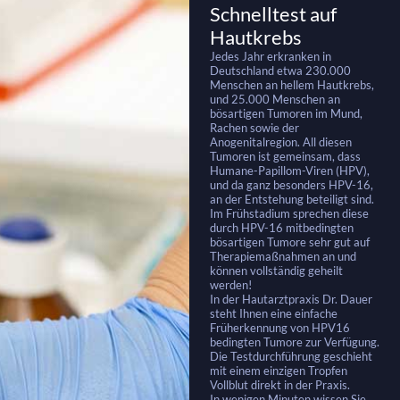
Schnelltest auf
Hautkrebs
Jedes Jahr erkranken in
Deutschland etwa 230.000
Menschen an hellem Hautkrebs,
und 25.000 Menschen an
bösartigen Tumoren im Mund,
Rachen sowie der
Anogenitalregion. All diesen
Tumoren ist gemeinsam, dass
Humane-Papillom-Viren (HPV),
und da ganz besonders HPV-16,
an der Entstehung beteiligt sind.
Im Frühstadium sprechen diese
durch HPV-16 mitbedingten
bösartigen Tumore sehr gut auf
Therapiemaßnahmen an und
können vollständig geheilt
werden!
In der Hautarztpraxis Dr. Dauer
steht Ihnen eine einfache
Früherkennung von HPV16
bedingten Tumore zur Verfügung.
Die Testdurchführung geschieht
mit einem einzigen Tropfen
Vollblut direkt in der Praxis.
In wenigen Minuten wissen Sie,