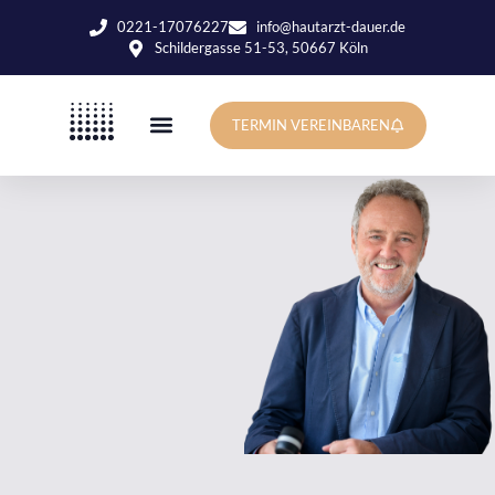
0221-17076227
info@hautarzt-dauer.de
Schildergasse 51-53, 50667 Köln
TERMIN VEREINBAREN