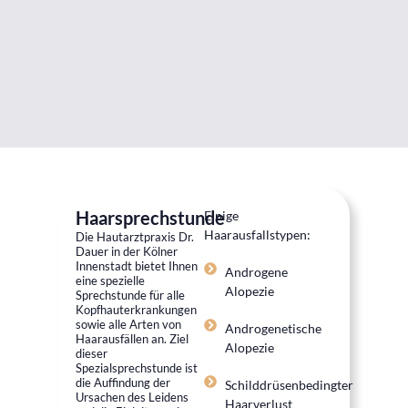
Haarsprechstunde
Einige
Haarausfallstypen:
Die Hautarztpraxis Dr.
Dauer in der Kölner
Innenstadt bietet Ihnen
Androgene
eine spezielle
Alopezie
Sprechstunde für alle
Kopfhauterkrankungen
sowie alle Arten von
Androgenetische
Haarausfällen an. Ziel
Alopezie
dieser
Spezialsprechstunde ist
die Auffindung der
Schilddrüsenbedingter
Ursachen des Leidens
Haarverlust