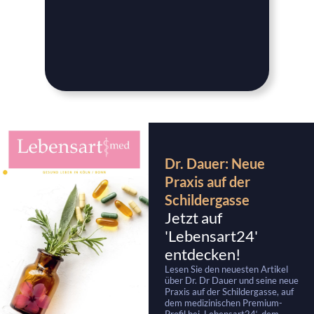
wirkl
verst
Dr. Dauer: Neue
Praxis auf der
Schildergasse
Jetzt auf
'Lebensart24'
entdecken!
Lesen Sie den neuesten Artikel
über Dr. Dr Dauer und seine neue
Praxis auf der Schildergasse, auf
dem medizinischen Premium-
Profil bei ‚Lebensart24‘, dem