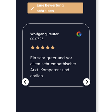
Eine Bewertung
schreiben
Wolfgang Reuter
Vlad 
09.07.25
01.04
nehme
Ein sehr guter und vor
Ich 
allem sehr empathischer
Mal b
Arzt. Kompetent und
in je
ehrlich.
zufri
 der
sehr 
ern
das P
r
hilfs
Arzt,
Patie
Auge