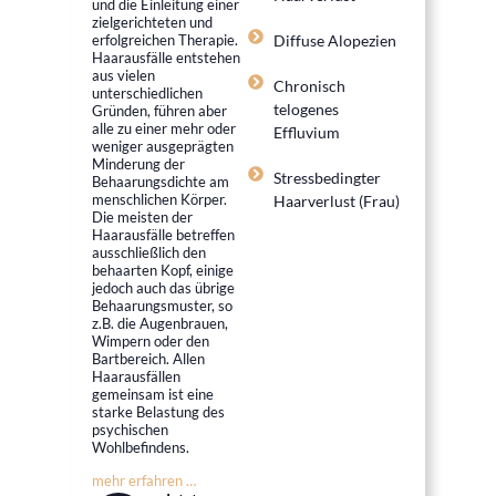
und die Einleitung einer
zielgerichteten und
erfolgreichen Therapie.
Diffuse Alopezien
Haarausfälle entstehen
aus vielen
Chronisch
unterschiedlichen
telogenes
Gründen, führen aber
alle zu einer mehr oder
Effluvium
weniger ausgeprägten
Minderung der
Stressbedingter
Behaarungsdichte am
menschlichen Körper.
Haarverlust (Frau)
Die meisten der
Haarausfälle betreffen
ausschließlich den
behaarten Kopf, einige
jedoch auch das übrige
Behaarungsmuster, so
z.B. die Augenbrauen,
Wimpern oder den
Bartbereich. Allen
Haarausfällen
gemeinsam ist eine
starke Belastung des
psychischen
Wohlbefindens.
mehr erfahren …